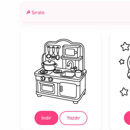
🔎 Sırala
İndir
Yazdır