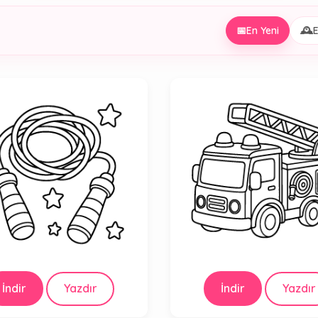
📅
En Yeni
🕰️
E
İndir
Yazdır
İndir
Yazdır