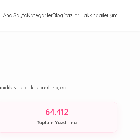
Ana Sayfa
Kategoriler
Blog Yazıları
Hakkında
İletişim
ıdık ve sıcak konular içerir.
64.412
Toplam Yazdırma