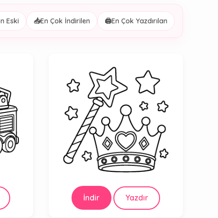
n Eski
📥
En Çok İndirilen
🖨️
En Çok Yazdırılan
İndir
Yazdır