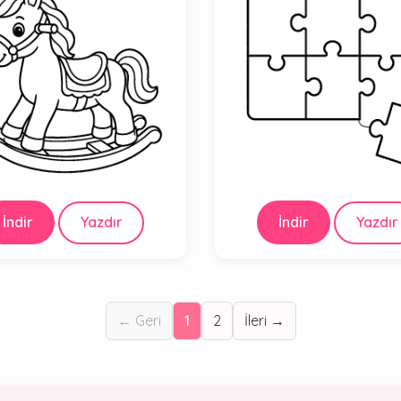
İndir
Yazdır
İndir
Yazdır
← Geri
1
2
İleri →