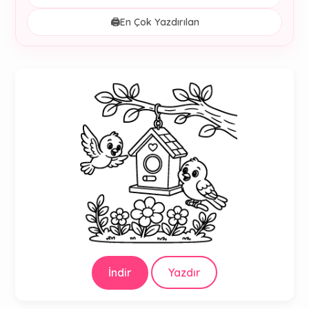
🖨️
En Çok Yazdırılan
İndir
Yazdır