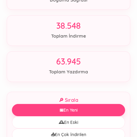
38.548
Toplam İndirme
63.945
Toplam Yazdırma
🔎 Sırala
📅
En Yeni
🕰️
En Eski
📥
En Çok İndirilen