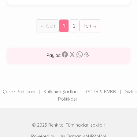
← Geri
1
2
İleri →
Paylaş:
Çerez Politikası
|
Kullanım Şartları
|
GDPR & KVKK
|
Gizlilik
Politikası
© 2025 Renkita. Tüm hakları saklıdır.
Powered by
Ali Osman KAHRAMAN