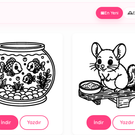
📅
En Yeni
🕰️
E
İndir
Yazdır
İndir
Yazdır