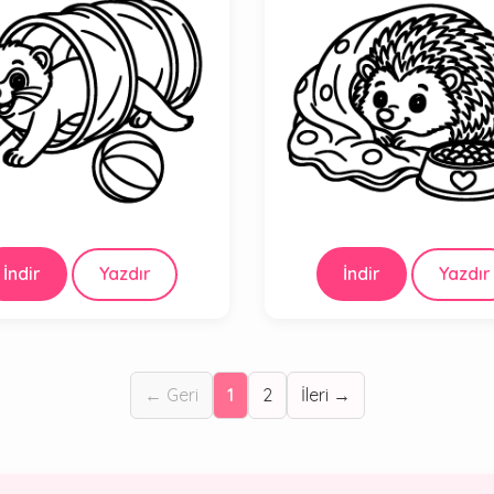
İndir
Yazdır
İndir
Yazdır
← Geri
1
2
İleri →