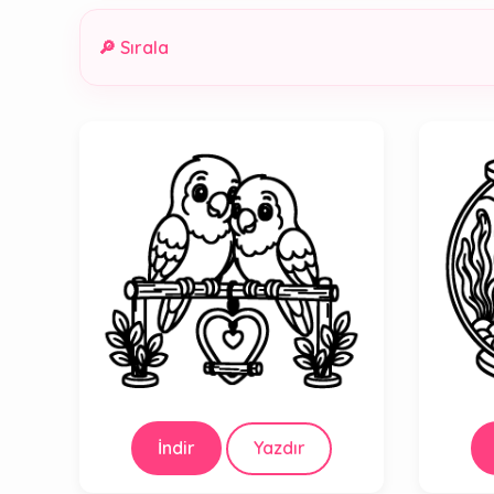
🔎 Sırala
İndir
Yazdır