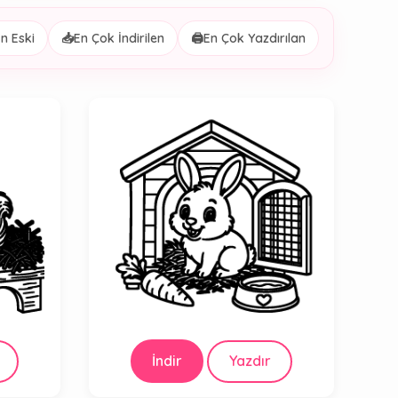
n Eski
📥
En Çok İndirilen
🖨️
En Çok Yazdırılan
İndir
Yazdır