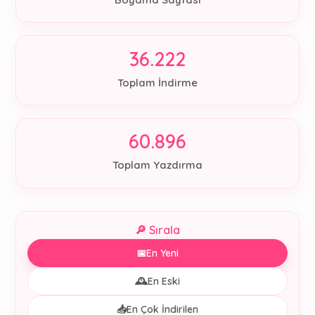
36.222
Toplam İndirme
60.896
Toplam Yazdırma
🔎 Sırala
📅
En Yeni
🕰️
En Eski
📥
En Çok İndirilen