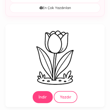
🖨️
En Çok Yazdırılan
İndir
Yazdır